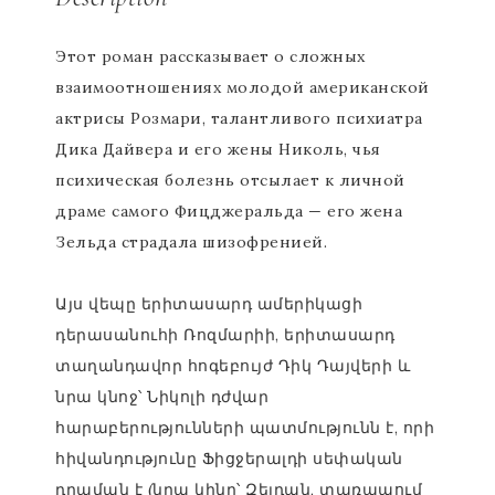
Этот роман рассказывает о сложных
взаимоотношениях молодой американской
актрисы Розмари, талантливого психиатра
Дика Дайвера и его жены Николь, чья
психическая болезнь отсылает к личной
драме самого Фицджеральда — его жена
Зельда страдала шизофренией.
Այս վեպը երիտասարդ ամերիկացի
դերասանուհի Ռոզմարիի, երիտասարդ
տաղանդավոր հոգեբույժ Դիկ Դայվերի և
նրա կնոջ՝ Նիկոլի դժվար
հարաբերությունների պատմությունն է, որի
հիվանդությունը Ֆիցջերալդի սեփական
դրաման է (նրա կինը՝ Զելդան, տառապում