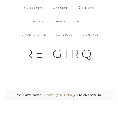
My account
Checkout
0 items
HOME
ABOUT
SHOP
READERS CAFÉ
SERVICES
CONTACT
RE-GIRQ
You are here:
Home
/
Книга
/
Ночь нежна