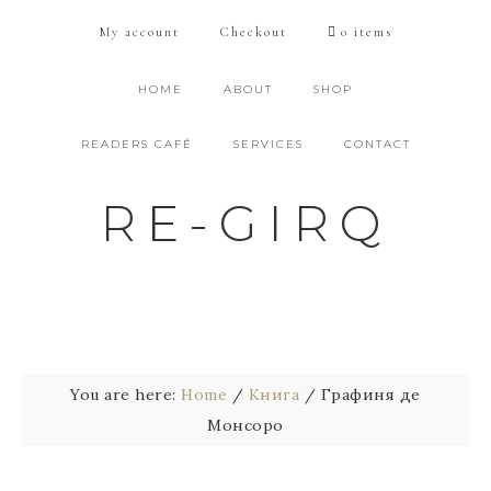
My account
Checkout
0 items
HOME
ABOUT
SHOP
READERS CAFÉ
SERVICES
CONTACT
RE-GIRQ
You are here:
Home
/
Книга
/
Графиня де
Монсоро