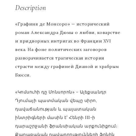
Description
ChatGPT
«Графиня де Монсоро» — исторический
said:
роман Александра Дюмы о любви, коварстве
и придворных интригах во Франции XVI
века. На фоне политических заговоров
разворачивается трагическая история
страсти между графиней Дианой и храбрым
Бюсси.
«Կոմսուհի դը Մոնսորոն» – Ալեքսանդր
Դյումայի պատմական վեպը սիրո,
դավաճանության և պալատական
ինտրիգների մասին է՝ Հենրի III-ի
դարաշրջանի ֆրանսիական արքունիքում։
Քաղաքական դավադրությունների ֆոնին