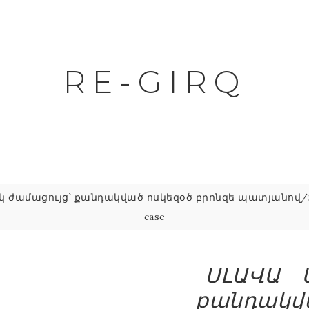
RE-GIRQ
ժամացույց՝ քանդակված ոսկեզօծ բրոնզե պատյանով/SLAVA –
case
ՍԼԱՎԱ – 
քանդակվա