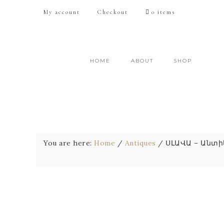
My account
Checkout
0 items
HOME
ABOUT
SHOP
You are here:
Home
/
Antiques
/
ՍԼԱՎԱ – Անտիկ 