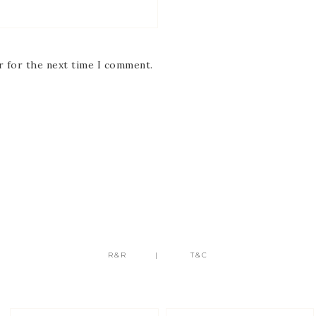
r for the next time I comment.
R&R
T&C