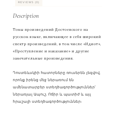
REVIEWS (0)
Description
Томы произведений Достоевского на
русском языке, включающее в себя широкий
спектр произведений, в том числе «Идиот»,
«Преступление и наказание» и другие
замечательные произведения.
Դոստեևսկիի հատորները ռուսերեն լեզվով,
որոնք իրենց մեջ ներառում են
ամենատարբեր ստեղծագործություններ՝
ներառյալ Ապուշ, Ոճիր և պատիժ և այլ
հրաշալի ստեղծագործություններ։