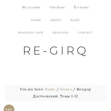
My account
Checkout
0 items
HOME
ABOUT
SHOP
READERS CAFÉ
SERVICES
CONTACT
RE-GIRQ
You are here:
Home
/
Книга
/
Феодор
Достоевский, Томы 1-12
Sale!